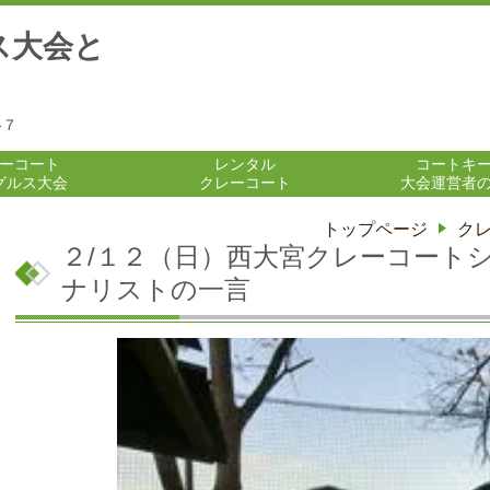
ス大会と
-７
ーコート
レンタル
コートキ
グルス大会
クレーコート
大会運営者
トップページ
ク
２/１２（日）西大宮クレーコート
ナリストの一言